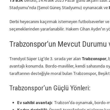
TS BJK
derbisi, 14 Aralık 2025 Pazar günü akşam saat 
Stadyumu’nda (Şenol Güneş Stadyumu) oynanacak ve
Derbi heyecanını kaçırmak istemeyen futbolseverler ve ba
seçeneklerinden yararlanabilir. Hakem Cihan Aydın’ın y
Trabzonspor’un Mevcut Durumu 
Trendyol Süper Lig’de 3. sırada yer alan
Trabzonspor
, 
avantajlı konumda. Bordo-mavililer, kendi sahasında oy
taraftarının desteğiyle moral bulan Trabzonspor, Beşikt
Trabzonspor’un Güçlü Yönleri:
Ev sahibi avantajı
: Trabzon’da oynamak, bordo-mav
Kadro derinliği
: Önemli transferlerle güçlenen ka