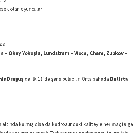
sek olan oyuncular
de:
an
–
Okay Yokuşlu, Lundstram
–
Visca, Cham, Zubkov
–
nis Draguş
da ilk 11’de şans bulabilir. Orta sahada
Batista
in altında kalmış olsa da kadrosundaki kaliteyle her maçta ga
anlarda zorlanıyor ancak Trabzonspor deplasmanı, takım için