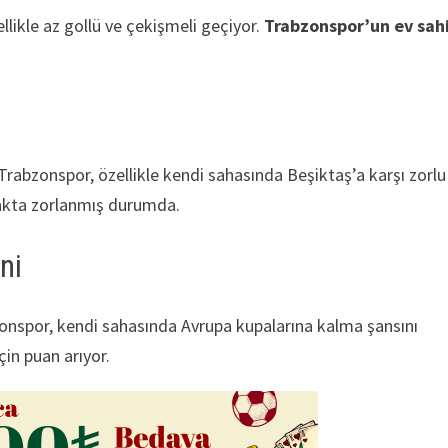
likle az gollü ve çekişmeli geçiyor.
Trabzonspor’un ev sah
 Trabzonspor, özellikle kendi sahasında Beşiktaş’a karşı zorlu
akta zorlanmış durumda.
ni
bzonspor, kendi sahasında Avrupa kupalarına kalma şansını
çin puan arıyor.