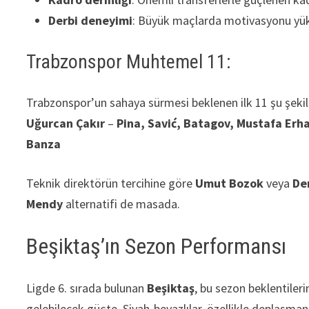
Derbi deneyimi
: Büyük maçlarda motivasyonu yük
Trabzonspor Muhtemel 11:
Trabzonspor’un sahaya sürmesi beklenen ilk 11 şu şekil
Uğurcan Çakır
–
Pina, Savić, Batagov, Mustafa Erh
Banza
Teknik direktörün tercihine göre
Umut Bozok
veya
De
Mendy
alternatifi de masada.
Beşiktaş’ın Sezon Performansı
Ligde 6. sırada bulunan
Beşiktaş
, bu sezon beklentiler
gelebilecek güçte. Siyah-beyazlılar, özellikle deplasm