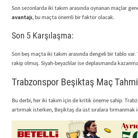
Son sezonlarda iki takım arasında oynanan maçlar genel
avantajı
, bu maçta önemli bir faktör olacak.
Son 5 Karşılaşma:
Son beş maçta iki takım arasında dengeli bir tablo var.
rakip olmuş. Siyah-beyazlılar ise deplasmanda kazanm
Trabzonspor Beşiktaş Maç Tahmi
Bu derbi, her iki takım için de kritik öneme sahip. Tra
artırmak isterken, Beşiktaş da üst sıralara tırmanmak i