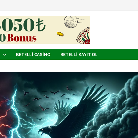
BETELLI CASINO
BETELLI KAYIT OL