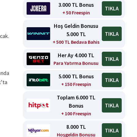
3.000 TL Bonus
TIKLA
+ 50 Freespin
Hoş Geldin Bonusu
TIKLA
5.000 TL
acak.
+ 500 TL Bedava Bahis
Her Ay 4.000 TL
TIKLA
Para Yatırma Bonusu
sında
5.000 TL Bonus
TIKLA
k’ta
+ 150 Freespin
Toplam 6.000 TL
TIKLA
Bonus
+ 100 Freespin
8.000 TL
TIKLA
Hoşgeldin Bonusu