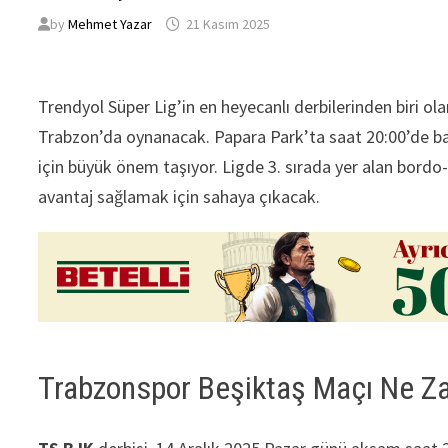
by
Mehmet Yazar
21 Kasım 2025
Trendyol Süper Lig’in en heyecanlı derbilerinden biri ol
Trabzon’da oynanacak. Papara Park’ta saat 20:00’de ba
için büyük önem taşıyor. Ligde 3. sırada yer alan bordo-m
avantaj sağlamak için sahaya çıkacak.
Trabzonspor Beşiktaş Maçı Ne Z