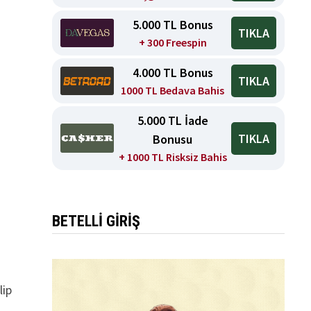
5.000 TL Bonus
TIKLA
+ 300 Freespin
4.000 TL Bonus
TIKLA
1000 TL Bedava Bahis
5.000 TL İade
TIKLA
Bonusu
+ 1000 TL Risksiz Bahis
BETELLI GIRIŞ
lip