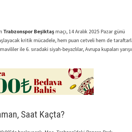
an
Trabzonspor Beşiktaş
maçı, 14 Aralık 2025 Pazar günü
şlayacak kritik mücadele, hem puan cetveli hem de taraftarl
avililer ile 6. sıradaki siyah-beyazlılar, Avrupa kupaları yarış
aman, Saat Kaçta?