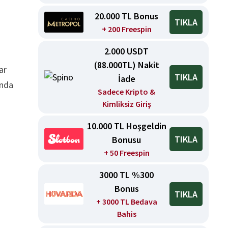
20.000 TL Bonus
TIKLA
+ 200 Freespin
2.000 USDT
(88.000TL) Nakit
ar
TIKLA
İade
ında
Sadece Kripto &
Kimliksiz Giriş
10.000 TL Hoşgeldin
TIKLA
Bonusu
+ 50 Freespin
3000 TL %300
Bonus
TIKLA
+ 3000 TL Bedava
Bahis