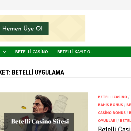
BETELLI CASINO
BETELLI KAYIT OL
KET:
BETELLI UYGULAMA
BETELLI CASINO
/
BAHIS BONUS
/
BE
CASINO BONUS
/
OYUNLARI
/
BETEL
Betelli Casi