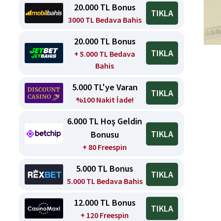
20.000 TL Bonus
TIKLA
3000 TL Bedava Bahis
20.000 TL Bonus
TIKLA
+ 5.000 TL Bedava
Bahis
5.000 TL'ye Varan
TIKLA
%100 Nakit İade!
6.000 TL Hoş Geldin
TIKLA
Bonusu
+ 80 Freespin
5.000 TL Bonus
TIKLA
5.000 TL Bedava Bahis
12.000 TL Bonus
TIKLA
+ 120 Freespin