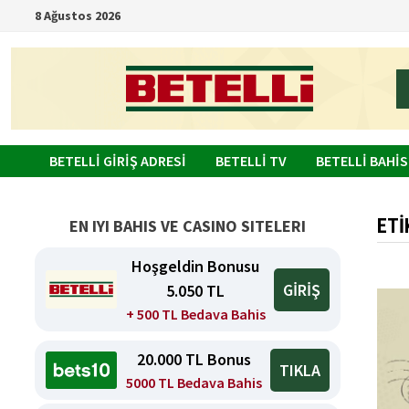
Skip
8 Ağustos 2026
to
content
BETELLI GIRIŞ ADRESI
BETELLI TV
BETELLI BAHIS
ETI
EN IYI BAHIS VE CASINO SITELERI
Hoşgeldin Bonusu
GİRİŞ
5.050 TL
+ 500 TL Bedava Bahis
20.000 TL Bonus
TIKLA
5000 TL Bedava Bahis