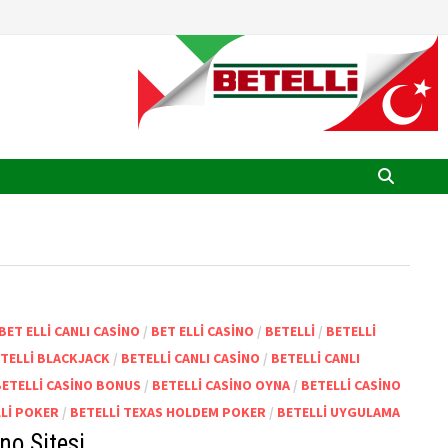
BET ELLI CANLI CASINO
/
BET ELLI CASINO
/
BETELLI
/
BETELLI
TELLI BLACKJACK
/
BETELLI CANLI CASINO
/
BETELLI CANLI
BETELLI CASINO BONUS
/
BETELLI CASINO OYNA
/
BETELLI CASINO
LI POKER
/
BETELLI TEXAS HOLDEM POKER
/
BETELLI UYGULAMA
no Sitesi