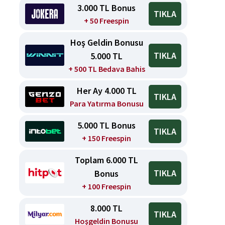
3.000 TL Bonus
TIKLA
+ 50 Freespin
Hoş Geldin Bonusu
TIKLA
5.000 TL
+ 500 TL Bedava Bahis
Her Ay 4.000 TL
TIKLA
Para Yatırma Bonusu
5.000 TL Bonus
TIKLA
+ 150 Freespin
Toplam 6.000 TL
TIKLA
Bonus
+ 100 Freespin
8.000 TL
TIKLA
Hoşgeldin Bonusu