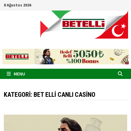
Skip
8 Ağustos 2026
to
content
MENU
KATEGORI:
BET ELLI CANLI CASINO