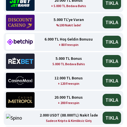
20.000 TL Bonus
TIKLA
+ 5.000 TL Bedava Bahis
5.000 TL'ye Varan
TIKLA
%100 Nakit İade!
6.000 TL Hoş Geldin Bonusu
TIKLA
+ 80 Freespin
5.000 TL Bonus
TIKLA
5.000 TL Bedava Bahis
12.000 TL Bonus
TIKLA
+ 120 Freespin
20.000 TL Bonus
TIKLA
+ 200 Freespin
2.000 USDT (88.000TL) Nakit İade
TIKLA
Sadece Kripto & Kimliksiz Giriş