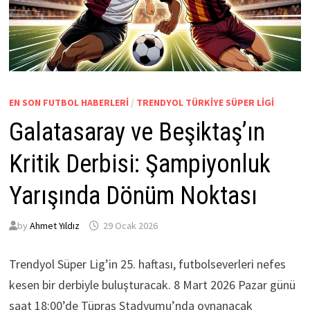
EN SON FUTBOL HABERLERI
/
TRENDYOL TÜRKIYE SÜPER LIGI
Galatasaray ve Beşiktaş’ın
Kritik Derbisi: Şampiyonluk
Yarışında Dönüm Noktası
by
Ahmet Yıldız
29 Ocak 2026
Trendyol Süper Lig’in 25. haftası, futbolseverleri nefes
kesen bir derbiyle buluşturacak. 8 Mart 2026 Pazar günü
saat 18:00’de Tüpraş Stadyumu’nda oynanacak