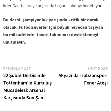
lider Galatasaray karşısında başarılı olmayı hedefliyor.
Bu derbi, şampiyonluk yarışında kritik bir durak
olacak. Futbolseverler için büyük heyecan taşıyan
bu mücadelede, favori takımınızı desteklemeyi
unutmayın.
Yazı
Previous
N
PREVIOUS POST
NEXT POST
post:
p
22 Şubat Derbisinde
Akyazı’da Trabzonspor-
gezinmesi
Tottenham’ın Kurtuluş
Fener Ateşi
Mücadelesi: Arsenal
Karşısında Son Şans