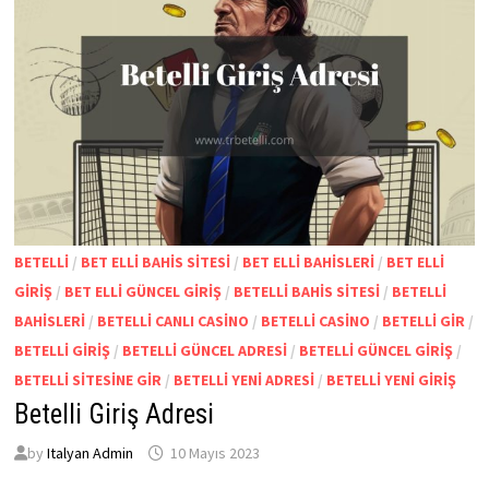
BETELLI
/
BET ELLI BAHIS SITESI
/
BET ELLI BAHISLERI
/
BET ELLI
GIRIŞ
/
BET ELLI GÜNCEL GIRIŞ
/
BETELLI BAHIS SITESI
/
BETELLI
BAHISLERI
/
BETELLI CANLI CASINO
/
BETELLI CASINO
/
BETELLI GIR
/
BETELLI GIRIŞ
/
BETELLI GÜNCEL ADRESI
/
BETELLI GÜNCEL GIRIŞ
/
BETELLI SITESINE GIR
/
BETELLI YENI ADRESI
/
BETELLI YENI GIRIŞ
Betelli Giriş Adresi
by
Italyan Admin
10 Mayıs 2023