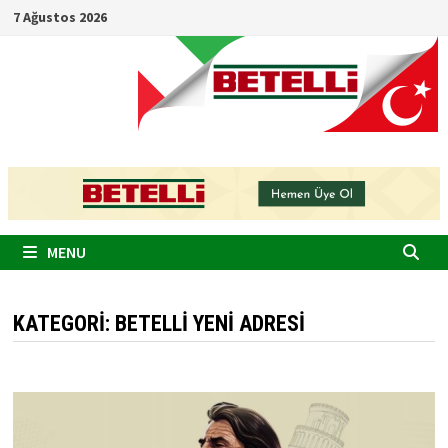
Skip
7 Ağustos 2026
to
content
MENU
KATEGORI:
BETELLI YENI ADRESI