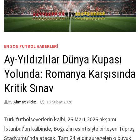
EN SON FUTBOL HABERLERI
Ay-Yıldızlılar Dünya Kupası
Yolunda: Romanya Karşısında
Kritik Sınav
by
Ahmet Yıldız
19 Şubat 2026
Türk futbolseverlerin kalbi, 26 Mart 2026 akşamı
İstanbul’un kalbinde, Boğaz’ın esintisiyle birleşen Tüpraş
Stadyumu’nda atacak. Tam 24 yıldır süregelen o büyük