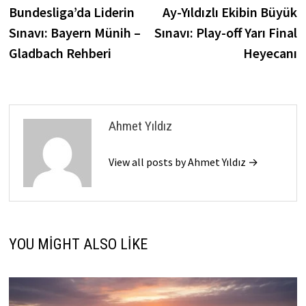
post:
p
Bundesliga’da Liderin
Ay-Yıldızlı Ekibin Büyük
gezinmesi
Sınavı: Bayern Münih –
Sınavı: Play-off Yarı Final
Gladbach Rehberi
Heyecanı
Ahmet Yıldız
View all posts by Ahmet Yıldız →
YOU MIGHT ALSO LIKE