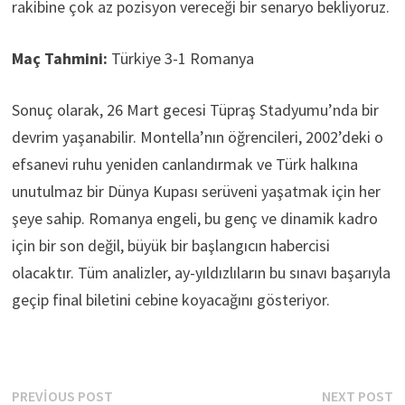
rakibine çok az pozisyon vereceği bir senaryo bekliyoruz.
Maç Tahmini:
Türkiye 3-1 Romanya
Sonuç olarak, 26 Mart gecesi Tüpraş Stadyumu’nda bir
devrim yaşanabilir. Montella’nın öğrencileri, 2002’deki o
efsanevi ruhu yeniden canlandırmak ve Türk halkına
unutulmaz bir Dünya Kupası serüveni yaşatmak için her
şeye sahip. Romanya engeli, bu genç ve dinamik kadro
için bir son değil, büyük bir başlangıcın habercisi
olacaktır. Tüm analizler, ay-yıldızlıların bu sınavı başarıyla
geçip final biletini cebine koyacağını gösteriyor.
Yazı
Previous
N
PREVIOUS POST
NEXT POST